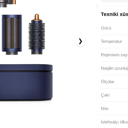
Texniki xüs
Gücü
❯
Temperatur
Rejimlərin say
Naqilin uzunlu
Ölçülər
Çəki
Növ
İstehsalçı ölkə