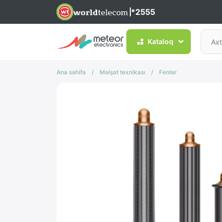
*2555
Kataloq
Ana səhifə
/
Məişət texnikası
/
Fenlər