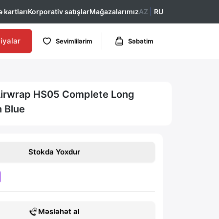
 kartları
Korporativ satışlar
Mağazalarımız
AZ
RU
iyalar
Sevimlilərim
Səbətim
irwrap HS05 Complete Long
n Blue
Stokda Yoxdur
Məsləhət al