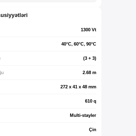
usiyyətləri
1300 Vt
40°C, 60°C, 90°C
ı
(3 + 3)
ğu
2.68 m
272 x 41 x 48 mm
610 q
Multi-stayler
Çin