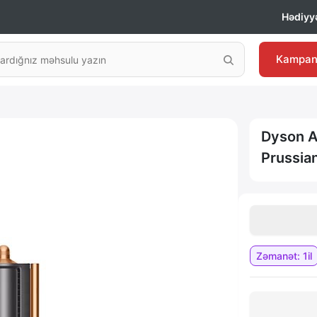
Hədiyyə
Kampan
Dyson A
Prussia
Zəmanət: 1il