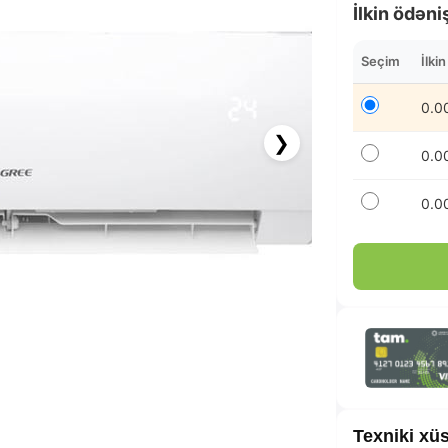
İlkin ödəni
Seçim
İlki
0.0
❯
0.0
0.0
63.25 AZN x 12 ay
albalikart ilə 12 aya faizsiz ödə!
Texniki xüs