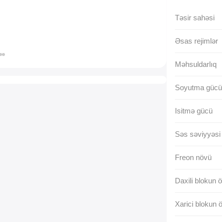
Təsir sahəsi
Əsas rejimlər
Məhsuldarlıq
Soyutma gücü
Isitmə gücü
Səs səviyyəsi
Freon növü
Daxili blokun 
Xarici blokun 