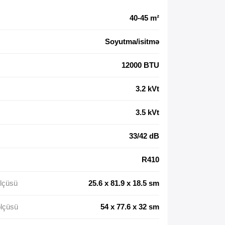
40-45 m²
Soyutma/isitmə
12000 BTU
3.2 kVt
3.5 kVt
33/42 dB
R410
ölçüsü
25.6 x 81.9 x 18.5 sm
ölçüsü
54 х 77.6 х 32 sm