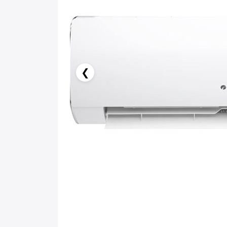
❮
126.50 AZN x 6 ay
birbank kartı ilə 6 aya faizsiz ödə!