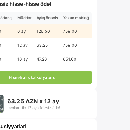
şsiz hissə-hissə ödə!
n ödəniş
Müddət
Aylıq ödəniş
Yekun məbləğ
0
6 ay
126.50
759.00
0
12 ay
63.25
759.00
0
18 ay
47.28
851.00
Hissəli alış kalkulyatoru
63.25 AZN x 12 ay
tamkart ilə 12 aya faizsiz ödə!
usiyyətləri