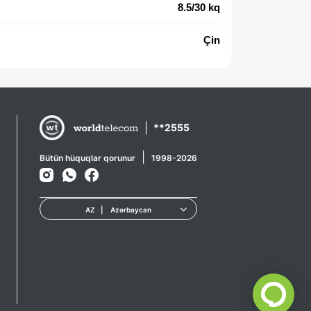
8.5/30 kq
Çin
|
**2555
|
Bütün hüquqlar qorunur
1998-2026
AZ
|
Azərbaycan