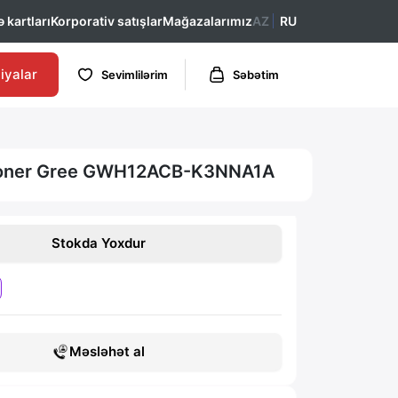
 kartları
Korporativ satışlar
Mağazalarımız
AZ
RU
iyalar
Sevimlilərim
Səbətim
ioner Gree GWH12ACB-K3NNA1A
Stokda Yoxdur
Məsləhət al