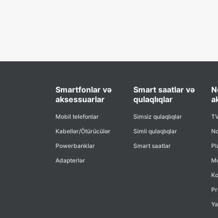
Smartfonlar və
Smart saatlar və
N
aksessuarlar
qulaqlıqlar
a
Mobil telefonlar
Simsiz qulaqlıqlar
TV
Kabellər/Ötürücülər
Simli qulaqlıqlar
No
Powerbanklar
Smart saatlar
Pl
Adapterlər
Mo
Ko
Pr
Ya