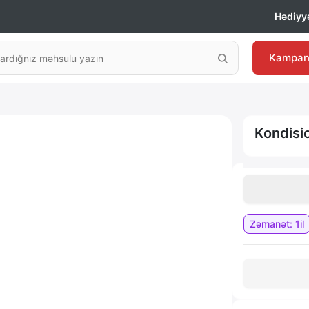
Hədiyyə
Kampan
Kondis
Zəmanət: 1il