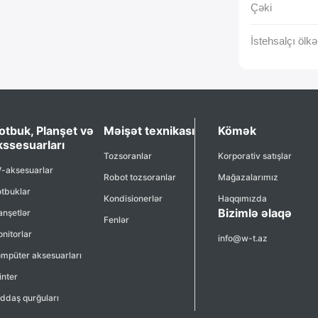
Çəki
İstehsalçı ölkə
otbuk, Planşet və
Məişət texnikası
Kömək
kssesuarları
Tozsoranlar
Korporativ satışlar
-aksesuarlar
Robot tozsoranlar
Mağazalarımız
tbuklar
Kondisionerlər
Haqqımızda
Bizimlə əlaqə
anşetlər
Fenlər
nitorlar
info@w-t.az
mpüter aksesuarları
inter
ddaş qurğuları