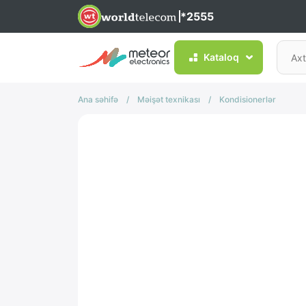
*2555
Kataloq
Ana səhifə
/
Məişət texnikası
/
Kondisionerlər