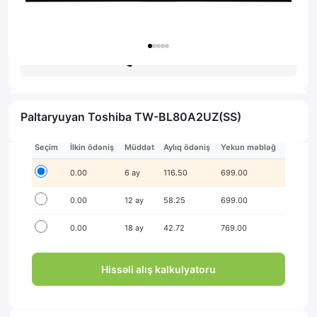
Zəmanət: 1il
Məsləhət al
Paltaryuyan Toshiba TW-BL80A2UZ(SS)
İlkin ödənişsiz hissə-hissə ödə!
Seçim
İlkin ödəniş
Müddət
Aylıq ödəniş
Yekun məbləğ
0.00
6 ay
116.50
699.00
0.00
12 ay
58.25
699.00
0.00
18 ay
42.72
769.00
Hissəli alış kalkulyatoru