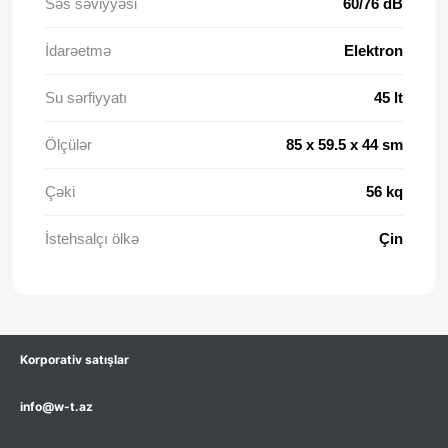
Səs səviyyəsi
60/76 dB
İdarəetmə
Elektron
Su sərfiyyatı
45 lt
Ölçülər
85 x 59.5 x 44 sm
Çəki
56 kq
İstehsalçı ölkə
Çin
Korporativ satışlar
info@w-t.az