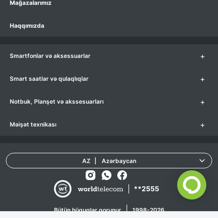
Mağazalarımız
Haqqımızda
+
Smartfonlar və aksessuarlar
+
Smart saatlar və qulaqlıqlar
+
Notbuk, Planşet və akssesuarları
+
Məişət texnikası
AZ
|
Azərbaycan
|
**2555
|
Bütün hüquqlar qorunur
1998-2026