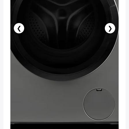
❮
❯
Stokda Yoxdur