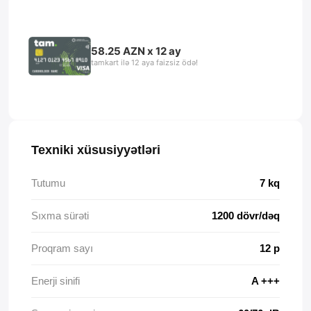
58.25 AZN x 12 ay
tamkart ilə 12 aya faizsiz ödə!
Texniki xüsusiyyətləri
Tutumu
7 kq
Sıxma sürəti
1200 dövr/dəq
Proqram sayı
12 p
Enerji sinifi
A +++