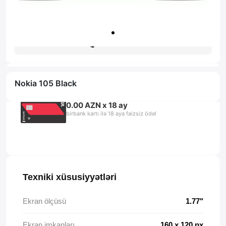
Zəmanət: 1il
Məsləhət al
Nokia 105 Black
0.00 AZN x 18 ay
birbank kartı ilə 18 aya faizsiz ödə!
Texniki xüsusiyyətləri
Ekran ölçüsü
1.77"
Ekran imkanları
160 x 120 px