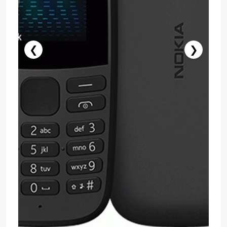
❮
❯
Stokda Yoxdur