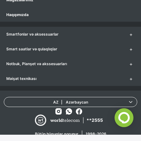
Haqqımızda
+
Smartfonlar və aksessuarlar
+
Smart saatlar və qulaqlıqlar
+
Notbuk, Planşet və akssesuarları
+
Məişət texnikası
AZ
|
Azərbaycan
|
**2555
|
Bütün hüquqlar qorunur
1998-2026