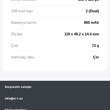
SIM-kart sayı
2 (Dual)
Batareya həcmi
800 mAh
Ölçülər
119 x 49.2 x 14.4 mm
Çəki
73 q
İstehsalçı ölkə
Çin
Korporativ satışlar
info@w-t.az
Mağazalarımız