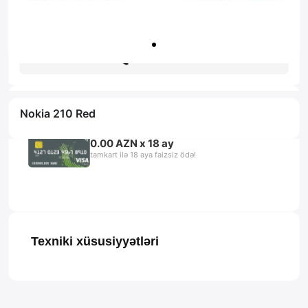
Zəmanət: 1il
Məsləhət al
Nokia 210 Red
0.00 AZN x 18 ay
tamkart ilə 18 aya faizsiz ödə!
Texniki xüsusiyyətləri