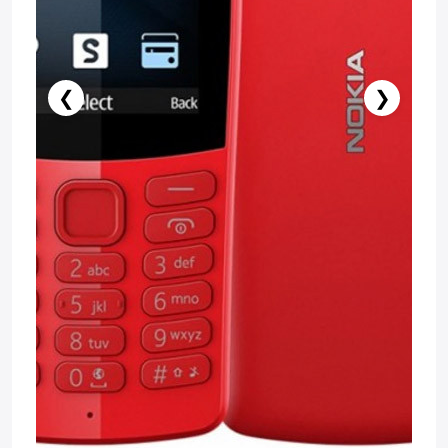
❮
❯
Stokda Yoxdur