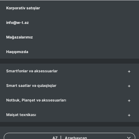
Korporativ satışlar
info@w-t.az
Mağazalarımız
Haqqımızda
+
Smartfonlar və aksessuarlar
+
Smart saatlar və qulaqlıqlar
+
Notbuk, Planşet və akssesuarları
+
Məişət texnikası
AZ
|
Azərbaycan