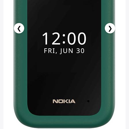
❮
❯
Stokda Yoxdur