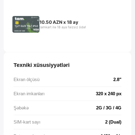
10.50 AZN x 18 ay
tamkart ilə 18 aya faizsiz ödə!
Texniki xüsusiyyətləri
Ekran ölçüsü
2.8"
Ekran imkanları
320 x 240 px
Şəbəkə
2G / 3G / 4G
SIM-kart sayı
2 (Dual)