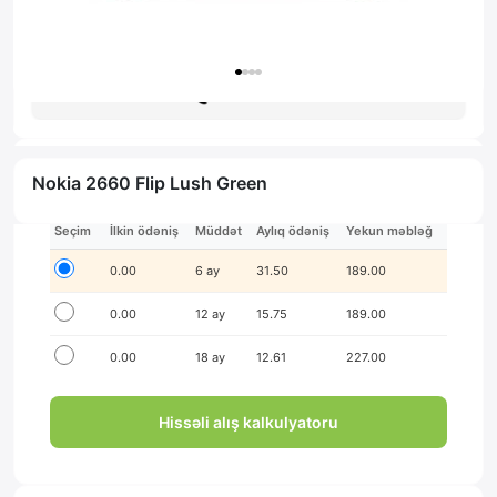
Zəmanət: 1il
Məsləhət al
Nokia 2660 Flip Lush Green
İlkin ödənişsiz hissə-hissə ödə!
Seçim
İlkin ödəniş
Müddət
Aylıq ödəniş
Yekun məbləğ
0.00
6 ay
31.50
189.00
0.00
12 ay
15.75
189.00
0.00
18 ay
12.61
227.00
Hissəli alış kalkulyatoru