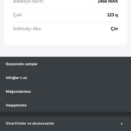
Batareya həcmi
1450 mAh
Çəki
123 q
İstehsalçı ölkə
Çin
Korporativ satışlar
info@w-t.az
Mağazalarımız
Haqqımızda
+
Smartfonlar və aksessuarlar