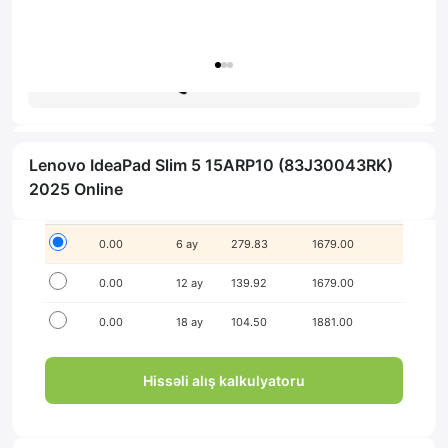
Zəmanət: 1il
Məsləhət al
Lenovo IdeaPad Slim 5 15ARP10 (83J30043RK)
İlkin ödənişsiz hissə-hissə ödə!
2025 Online
Seçim
İlkin ödəniş
Müddət
Aylıq ödəniş
Yekun məbləğ
0.00
6 ay
279.83
1679.00
0.00
12 ay
139.92
1679.00
0.00
18 ay
104.50
1881.00
Hissəli alış kalkulyatoru