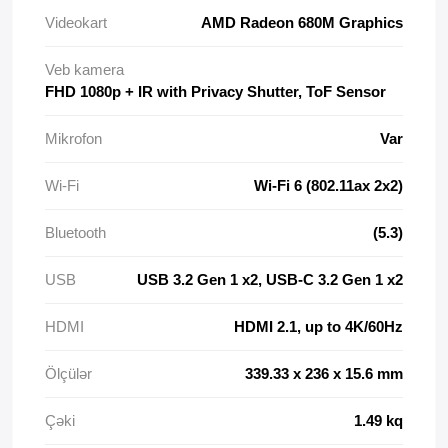
Videokart
AMD Radeon 680M Graphics
Veb kamera
FHD 1080p + IR with Privacy Shutter, ToF Sensor
Mikrofon
Var
Wi-Fi
Wi-Fi 6 (802.11ax 2x2)
Bluetooth
(5.3)
USB
USB 3.2 Gen 1 x2, USB-C 3.2 Gen 1 x2
HDMI
HDMI 2.1, up to 4K/60Hz
Ölçülər
339.33 x 236 x 15.6 mm
Çəki
1.49 kq