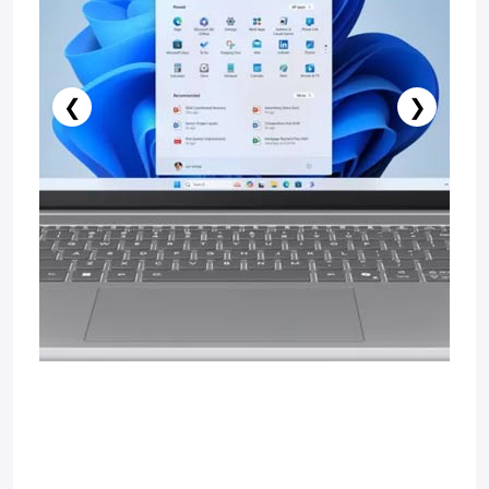
❮
❯
Stokda Yoxdur