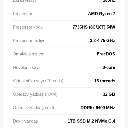
Ekran tezliyi
165Hz
Prosessor
AMD Ryzen 7
Prosessor kodu
7735HS (8C/16T) 54W
Prosessor tezliyi
3.2-4.75 GHz
Əməlyyat sistemi
FreeDOS
Nüvələrin sayı
8-core
Virtual nüvə sayı (Threads)
16 threads
Operativ yaddaş (RAM)
32 GB
Operativ yaddaş növü
DDR5x 6400 MHz
Daxili yaddaş
1TB SSD M.2 NVMe G.4