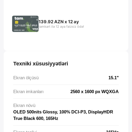
139.92 AZN x 12 ay
tamkart ilə 12 aya faizsiz ödə!
Texniki xüsusiyyətləri
Ekran ölçüsü
15.1"
Ekran imkanları
2560 x 1600 px WQXGA
Ekran növü
OLED 500nits Glossy, 100% DCI-P3, DisplayHDR
True Black 600, 165Hz