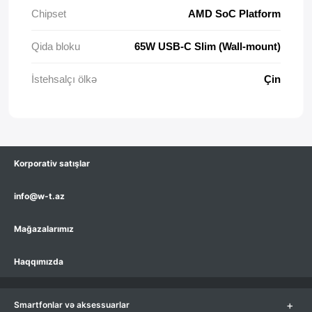
Сhipset
AMD SoC Platform
Qida bloku
65W USB-C Slim (Wall-mount)
İstehsalçı ölkə
Çin
Korporativ satışlar
info@w-t.az
Mağazalarımız
Haqqımızda
+
Smartfonlar və aksessuarlar