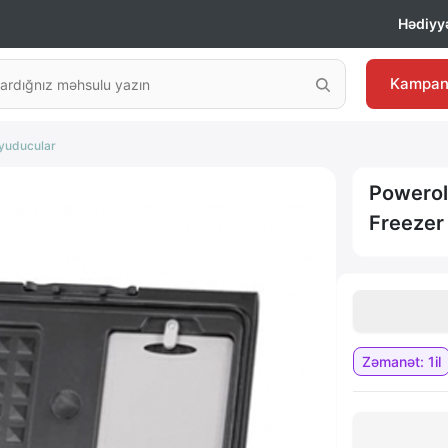
Hədiyyə
Kampan
oyuducular
Powerol
Freezer
Zəmanət: 1il