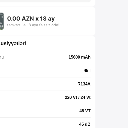
0.00 AZN x 18 ay
tamkart ilə 18 aya faizsiz ödə!
usiyyətləri
mu
15600 mAh
45 l
R134A
220 Vt / 24 Vt
45 VT
45 dB