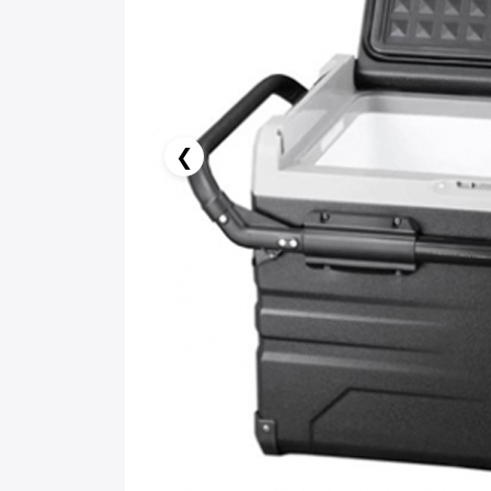
0.00 AZN x 18 ay
birbank kartı ilə 18 aya faizsiz ödə!
❮