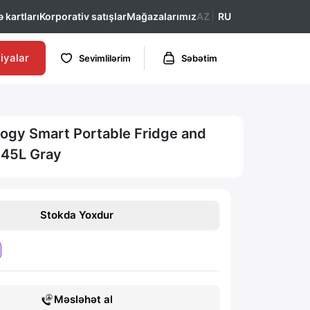
 kartları
Korporativ satışlar
Mağazalarımız
AZ
RU
iyalar
Sevimlilərim
Səbətim
ogy Smart Portable Fridge and
 45L Gray
Stokda Yoxdur
Məsləhət al