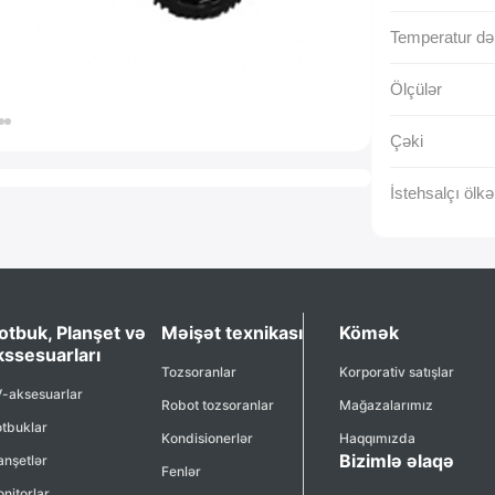
Temperatur dər
Ölçülər
Çəki
İstehsalçı ölkə
otbuk, Planşet və
Məişət texnikası
Kömək
kssesuarları
Tozsoranlar
Korporativ satışlar
-aksesuarlar
Robot tozsoranlar
Mağazalarımız
tbuklar
Kondisionerlər
Haqqımızda
Bizimlə əlaqə
anşetlər
Fenlər
nitorlar