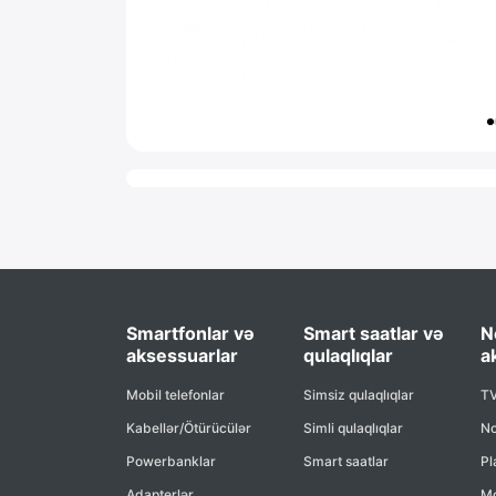
Smartfonlar və
Smart saatlar və
N
aksessuarlar
qulaqlıqlar
a
Mobil telefonlar
Simsiz qulaqlıqlar
TV
Kabellər/Ötürücülər
Simli qulaqlıqlar
No
Powerbanklar
Smart saatlar
Pl
Adapterlər
Mo