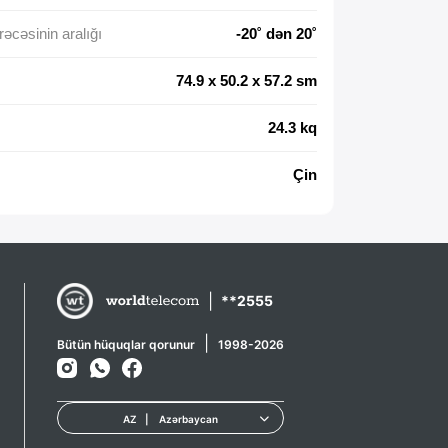
əcəsinin aralığı
-20˚ dən 20˚
74.9 x 50.2 x 57.2 sm
24.3 kq
Çin
|
**2555
|
Bütün hüquqlar qorunur
1998-2026
AZ
|
Azərbaycan