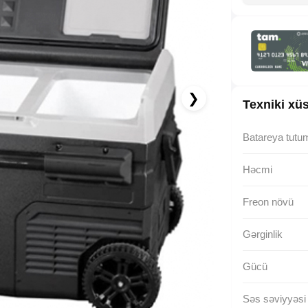
0.00 AZN x 18 ay
albalikart ilə 18 aya faizsiz ödə!
❯
Texniki xüs
Batareya tutu
Həcmi
Freon növü
Gərginlik
Gücü
Səs səviyyəsi