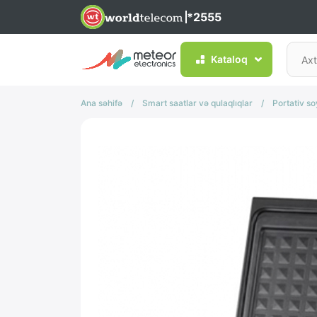
*2555
Kataloq
Ana səhifə
/
Smart saatlar və qulaqlıqlar
/
Portativ s