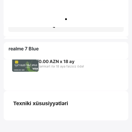
Zəmanət: 1il
Məsləhət al
realme 7 Blue
0.00 AZN x 18 ay
tamkart ilə 18 aya faizsiz ödə!
Texniki xüsusiyyətləri