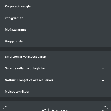
Korporativ satışlar
info@w-t.az
Mağazalarımız
Haqqımızda
+
Smartfonlar və aksessuarlar
+
Smart saatlar və qulaqlıqlar
+
Notbuk, Planşet və akssesuarları
+
Məişət texnikası
AZ
|
Azərbaycan