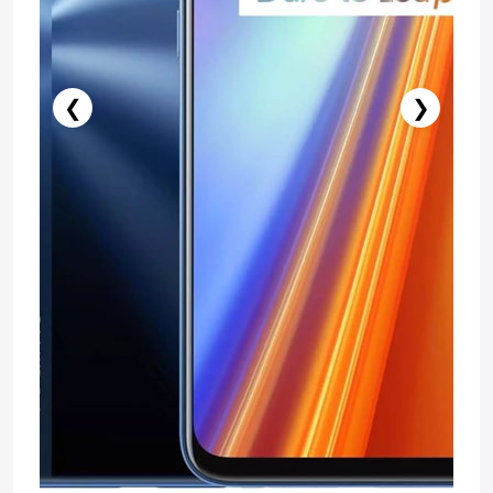
❮
❯
Stokda Yoxdur