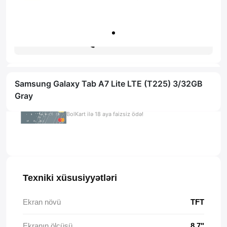
Zəmanət: 1il
Məsləhət al
Samsung Galaxy Tab A7 Lite LTE (T225) 3/32GB
Gray
0.00 AZN x 18 ay
BolKart ilə 18 aya faizsiz ödə!
Texniki xüsusiyyətləri
Ekran növü
TFT
Ekranın ölçüsü
8.7"