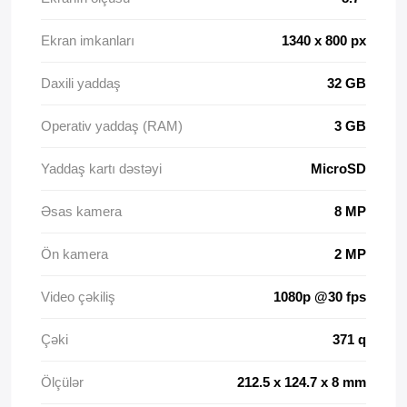
Ekran imkanları
1340 x 800 px
Daxili yaddaş
32 GB
Operativ yaddaş (RAM)
3 GB
Yaddaş kartı dəstəyi
MicroSD
Əsas kamera
8 MP
Ön kamera
2 MP
Video çəkiliş
1080p @30 fps
Çəki
371 q
Ölçülər
212.5 x 124.7 x 8 mm