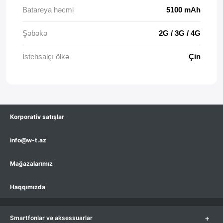
Batareya həcmi
5100 mAh
Şəbəkə
2G / 3G / 4G
İstehsalçı ölkə
Çin
Korporativ satışlar
info@w-t.az
Mağazalarımız
Haqqımızda
+
Smartfonlar və aksessuarlar