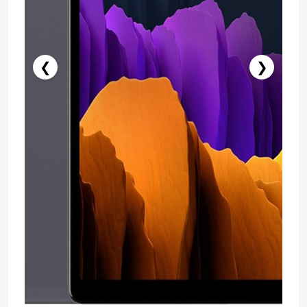
❮
❯
Stokda Yoxdur