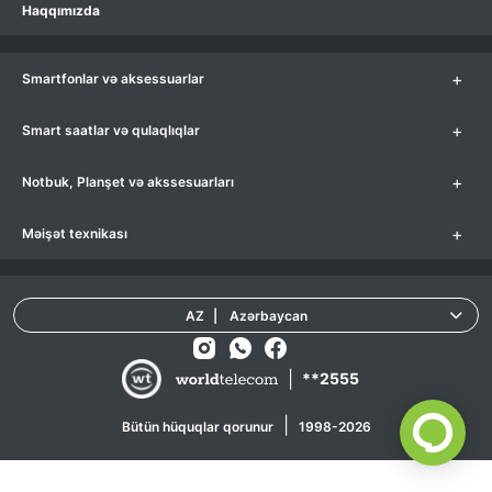
Haqqımızda
+
Smartfonlar və aksessuarlar
+
Smart saatlar və qulaqlıqlar
+
Notbuk, Planşet və akssesuarları
+
Məişət texnikası
AZ
|
Azərbaycan
|
**2555
|
Bütün hüquqlar qorunur
1998-2026