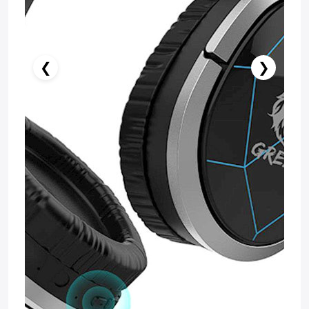
❮
❯
Stokda Yoxdur