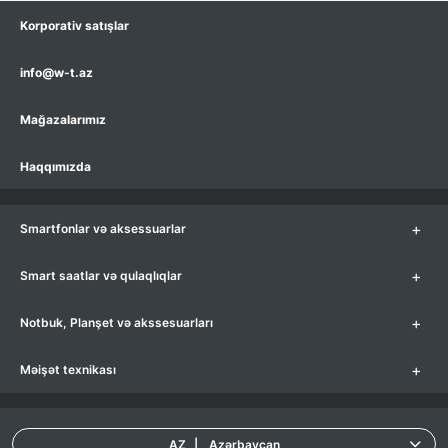
Korporativ satışlar
info@w-t.az
Mağazalarımız
Haqqımızda
+
Smartfonlar və aksessuarlar
+
Smart saatlar və qulaqlıqlar
+
Notbuk, Planşet və akssesuarları
+
Məişət texnikası
AZ
|
Azərbaycan