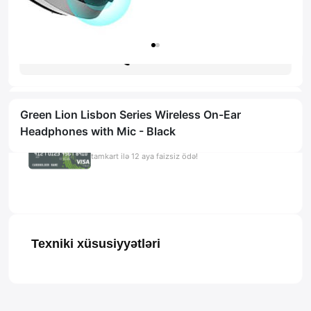
Zəmanət: 1il
Məsləhət al
Green Lion Lisbon Series Wireless On-Ear
Headphones with Mic - Black
4.92 AZN x 12 ay
tamkart ilə 12 aya faizsiz ödə!
Texniki xüsusiyyətləri