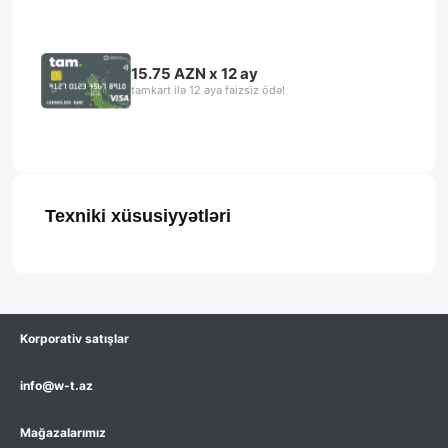
15.75 AZN x 12 ay
tamkart ilə 12 aya faizsiz ödə!
Texniki xüsusiyyətləri
Korporativ satışlar
info@w-t.az
Mağazalarımız