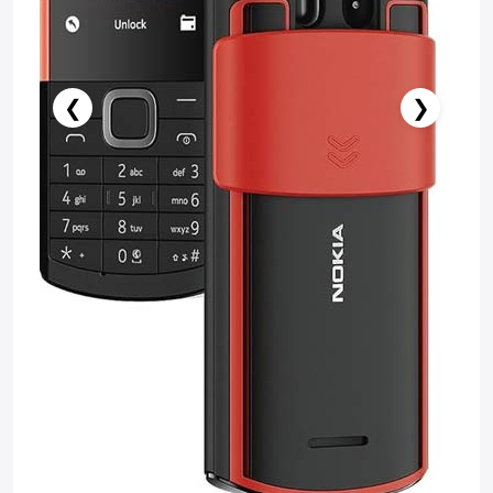
❮
❯
Stokda Yoxdur