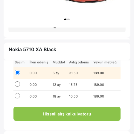
Zəmanət: 1il
Məsləhət al
Nokia 5710 XA Black
İlkin ödənişsiz hissə-hissə ödə!
Seçim
İlkin ödəniş
Müddət
Aylıq ödəniş
Yekun məbləğ
0.00
6 ay
31.50
189.00
0.00
12 ay
15.75
189.00
0.00
18 ay
10.50
189.00
Hissəli alış kalkulyatoru