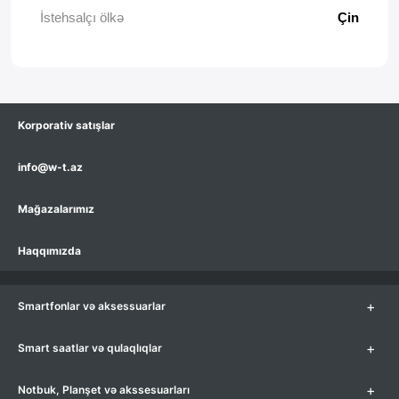
İstehsalçı ölkə
Çin
Korporativ satışlar
info@w-t.az
Mağazalarımız
Haqqımızda
+
Smartfonlar və aksessuarlar
+
Smart saatlar və qulaqlıqlar
+
Notbuk, Planşet və akssesuarları