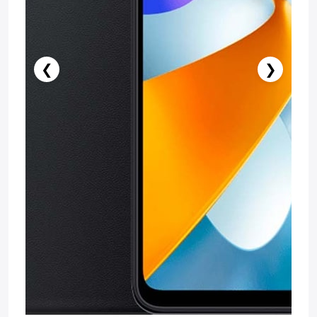
❮
❯
Stokda Yoxdur