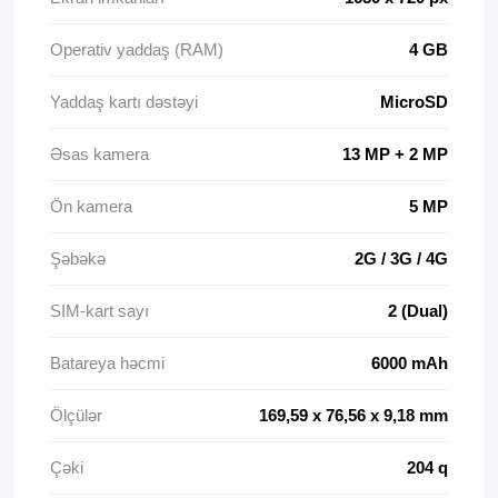
Operativ yaddaş (RAM)
4 GB
Yaddaş kartı dəstəyi
MicroSD
Əsas kamera
13 MP + 2 MP
Ön kamera
5 MP
Şəbəkə
2G / 3G / 4G
SIM-kart sayı
2 (Dual)
Batareya həcmi
6000 mAh
Ölçülər
169,59 x 76,56 x 9,18 mm
Çəki
204 q