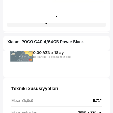
Zəmanət: 1il
Məsləhət al
Xiaomi POCO C40 4/64GB Power Black
0.00 AZN x 18 ay
BolKart ilə 18 aya faizsiz ödə!
Texniki xüsusiyyətləri
Ekran ölçüsü
6.71"
Ekran imkanları
1650 x 720 px