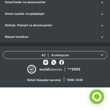
+
Smartfonlar və aksessuarlar
+
Smart saatlar və qulaqlıqlar
+
Notbuk, Planşet və akssesuarları
+
Məişət texnikası
AZ
|
Azərbaycan
|
**2555
|
Bütün hüquqlar qorunur
1998-2026