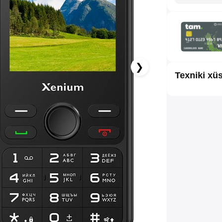
9.92 AZN x 12 ay
albalikart ilə 12 aya faizsiz ödə!
❯
Texniki xüs