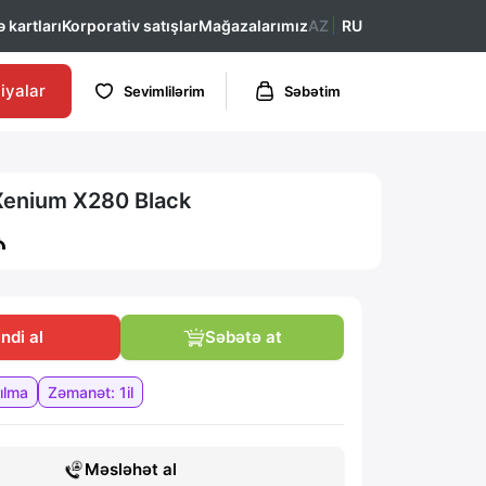
 kartları
Korporativ satışlar
Mağazalarımız
AZ
RU
iyalar
Sevimlilərim
Səbətim
 Xenium X280 Black
₼
 İndi al
Səbətə at
ılma
Zəmanət: 1il
Məsləhət al