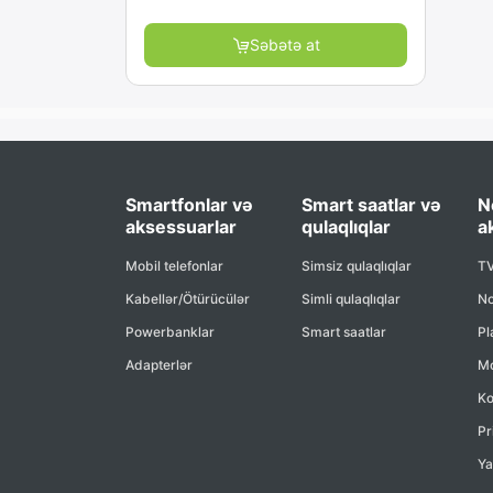
Səbətə at
Smartfonlar və
Smart saatlar və
N
aksessuarlar
qulaqlıqlar
a
Mobil telefonlar
Simsiz qulaqlıqlar
TV
Kabellər/Ötürücülər
Simli qulaqlıqlar
No
Powerbanklar
Smart saatlar
Pl
Adapterlər
Mo
Ko
Pr
Ya