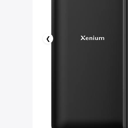
6.61 AZN x 18 ay
birbank kartı ilə 18 aya faizsiz ödə!
❮