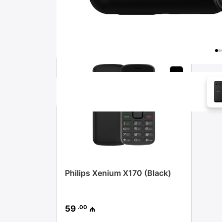
Əlaqəli məhsullar
Pulsuz çatdırılma
Philips Xenium X170 (Black)
.00
59
₼