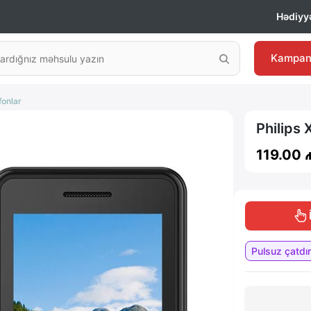
Hədiyyə
Kampan
fonlar
Philips
119.00 
️
Pulsuz çatdır