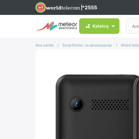
*2555
Kataloq
Ana səhifə
/
Smartfonlar və aksessuarlar
/
Mobil tele