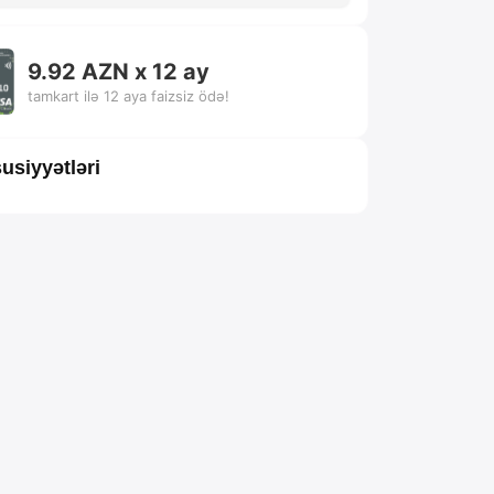
9.92 AZN x 12 ay
tamkart ilə 12 aya faizsiz ödə!
usiyyətləri