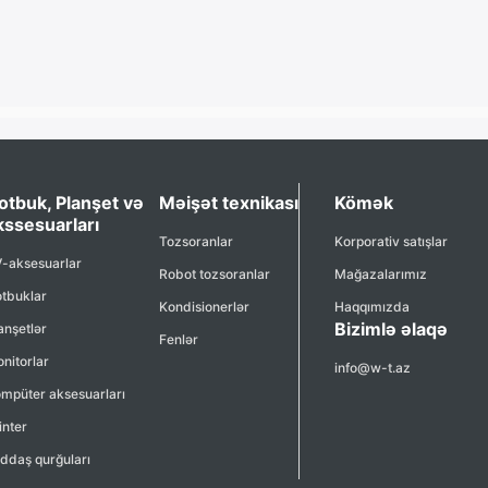
otbuk, Planşet və
Məişət texnikası
Kömək
kssesuarları
Tozsoranlar
Korporativ satışlar
-aksesuarlar
Robot tozsoranlar
Mağazalarımız
tbuklar
Kondisionerlər
Haqqımızda
Bizimlə əlaqə
anşetlər
Fenlər
nitorlar
info@w-t.az
mpüter aksesuarları
inter
ddaş qurğuları