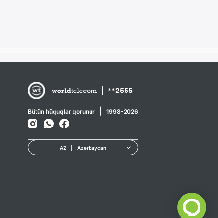
|
**2555
|
Bütün hüquqlar qorunur
1998-2026
AZ
|
Azərbaycan