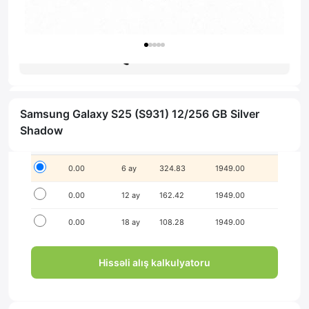
Zəmanət: 1il
Məsləhət al
Samsung Galaxy S25 (S931) 12/256 GB Silver
İlkin ödənişsiz hissə-hissə ödə!
Shadow
Seçim
İlkin ödəniş
Müddət
Aylıq ödəniş
Yekun məbləğ
0.00
6 ay
324.83
1949.00
0.00
12 ay
162.42
1949.00
0.00
18 ay
108.28
1949.00
Hissəli alış kalkulyatoru