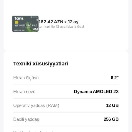
162.42 AZN x 12 ay
tamkart ilə 12 aya faizsiz ödə!
Texniki xüsusiyyətləri
Ekran ölçüsü
6.2"
Ekran növü
Dynamic AMOLED 2Х
Operativ yaddaş (RAM)
12 GB
Daxili yaddaş
256 GB