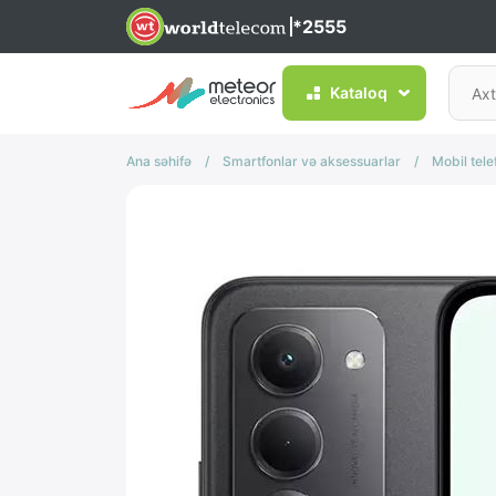
*2555
Kataloq
Ana səhifə
/
Smartfonlar və aksessuarlar
/
Mobil tele