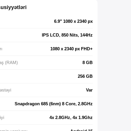
usiyyətləri
6.9" 1080 x 2340 px
IPS LCD, 850 Nits, 144Hz
rı
1080 x 2340 px FHD+
daş (RAM)
8 GB
256 GB
əstəyi
Var
Snapdragon 685 (6nm) 8 Core, 2.8GHz
iyi
4x 2.8GHz, 4x 1.9Ghz