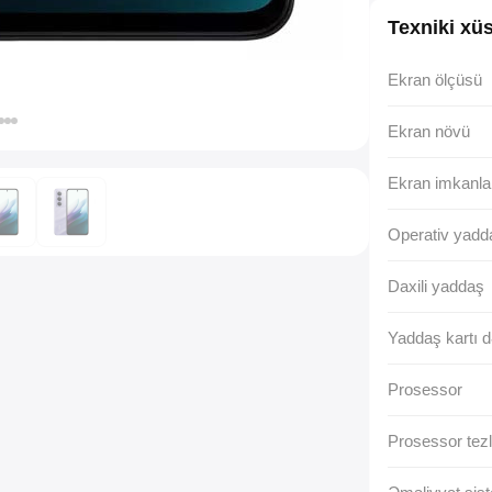
Texniki xüs
Ekran ölçüsü
Ekran növü
Ekran imkanla
Operativ yad
Daxili yaddaş
Yaddaş kartı d
Prosessor
Prosessor tezl