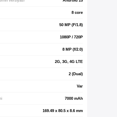
emin versiyası
Android 15
8 core
50 MP (F/1.8)
1080P / 720P
8 MP (f/2.0)
2G, 3G, 4G LTE
2 (Dual)
Var
mi
7000 mAh
169.49 x 80.5 x 8.6 mm