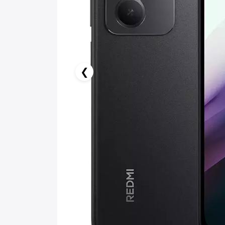
❮
24.94 AZN x 18 ay
birbank kartı ilə 18 aya faizsiz ödə!