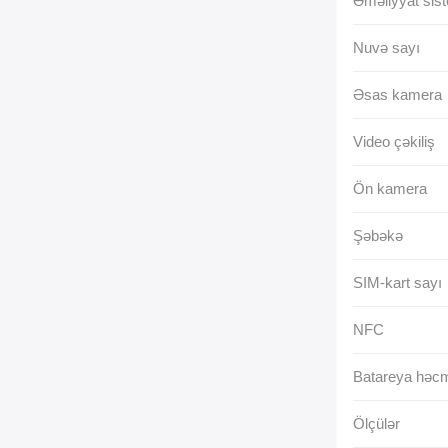
Əməliyyat sist
Nuvə sayı
Əsas kamera
Video çəkiliş
Ön kamera
Şəbəkə
SIM-kart sayı
NFC
Batareya həc
Ölçülər