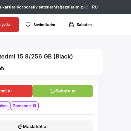
 kartları
Korporativ satışlar
Mağazalarımız
AZ
RU
iyalar
Sevimlilərim
Səbətim
Redmi 15 8/256 GB (Black)
 ₼
 İndi al
Səbətə at
ılma
Zəmanət: 1il
Məsləhət al