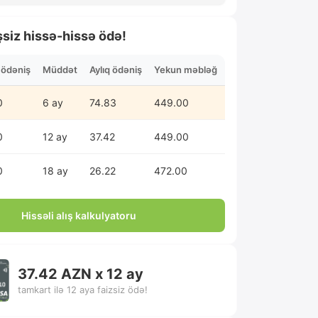
şsiz hissə-hissə ödə!
n ödəniş
Müddət
Aylıq ödəniş
Yekun məbləğ
0
6 ay
74.83
449.00
0
12 ay
37.42
449.00
0
18 ay
26.22
472.00
Hissəli alış kalkulyatoru
37.42 AZN x 12 ay
tamkart ilə 12 aya faizsiz ödə!