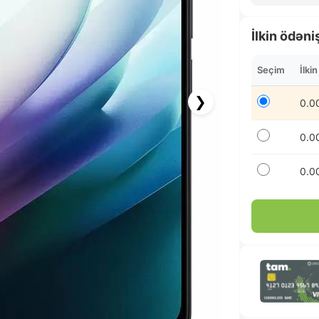
İlkin ödəni
Seçim
İlki
❯
0.0
0.0
0.0
37.42 AZN x 12 ay
albalikart ilə 12 aya faizsiz ödə!