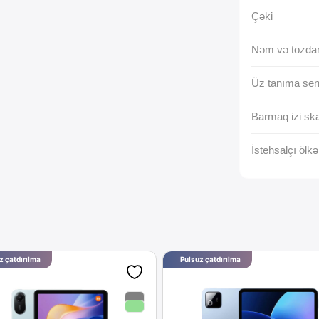
Çəki
Nəm və tozda
Üz tanıma se
Barmaq izi ska
İstehsalçı ölkə
z çatdırılma
Pulsuz çatdırılma