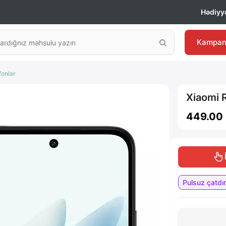
Hədiyyə
Kampan
fonlar
Xiaomi 
449.00
️
Pulsuz çatdır