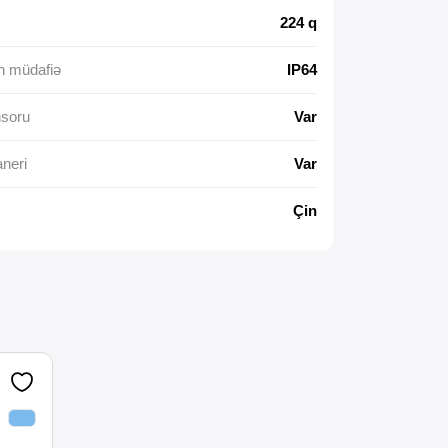
224 q
n müdafiə
IP64
nsoru
Var
neri
Var
Çin