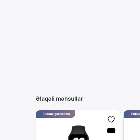
Əlaqəli məhsullar
Pulsuz çatdırılma
Pulsu