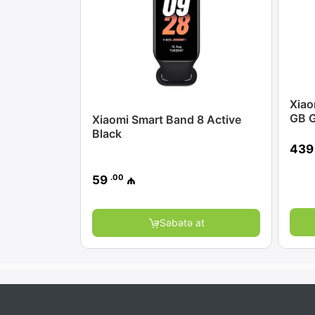
Xiao
GB 
Xiaomi Smart Band 8 Active
Black
43
.00
59
₼
Səbətə at