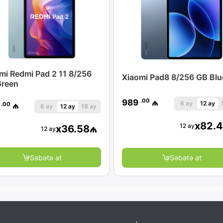
mi Redmi Pad 2 11 8/256
Xiaomi Pad8 8/256 GB Blu
Green
.00
989
₼
6 ay
12 ay
.00
9
₼
6 ay
12 ay
18 ay
x
82.
12 ay
x
36.58
₼
12 ay
Səbətə at
Səbətə at